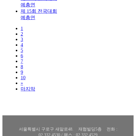
예총연
제 15회 전국대회
예총연
1
2
3
4
5
6
7
8
9
10
»
마지막
서울특별시 구로구 새말로48. 재협빌딩5층 전화 :
02.332.4530 / 팩스 : 02.332.4529