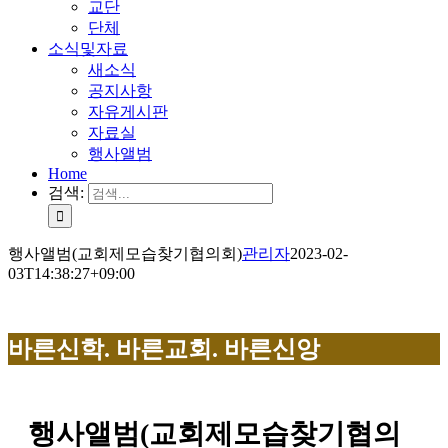
교단
단체
소식및자료
새소식
공지사항
자유게시판
자료실
행사앨범
Home
검색:
행사앨범(교회제모습찾기협의회)
관리자
2023-02-
03T14:38:27+09:00
바른신학. 바른교회. 바른신앙
행사앨범(교회제모습찾기협의