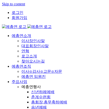
Skip to content
로그인
회원가입
예총연소개
이사장인사말
대표회장인사말
연혁
로고소개
찾아오시는길
예총연조직
이사⊙감사⊙고문⊙자문
예총연 임원진
주요사업
예총연행사
신년하례예배
춘계수련회
총회장,총무축하예배
송년예배