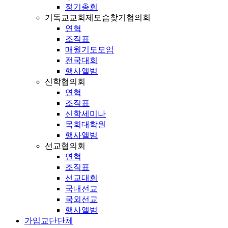
정기총회
기독교교회제모습찾기협의회
연혁
조직표
매월기도모임
전국대회
행사앨범
신학협의회
연혁
조직표
신학세미나
목회대학원
행사앨범
선교협의회
연혁
조직표
선교대회
국내선교
국외선교
행사앨범
가입교단단체