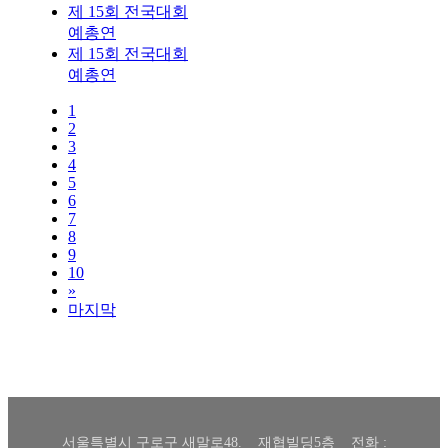
제 15회 전국대회
예총연
제 15회 전국대회
예총연
1
2
3
4
5
6
7
8
9
10
»
마지막
서울특별시 구로구 새말로48. 재협빌딩5층 전화 :