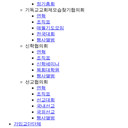
정기총회
기독교교회제모습찾기협의회
연혁
조직표
매월기도모임
전국대회
행사앨범
신학협의회
연혁
조직표
신학세미나
목회대학원
행사앨범
선교협의회
연혁
조직표
선교대회
국내선교
국외선교
행사앨범
가입교단단체