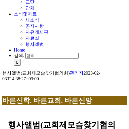
교단
단체
소식및자료
새소식
공지사항
자유게시판
자료실
행사앨범
Home
검색:
행사앨범(교회제모습찾기협의회)
관리자
2023-02-
03T14:38:27+09:00
바른신학. 바른교회. 바른신앙
행사앨범(교회제모습찾기협의