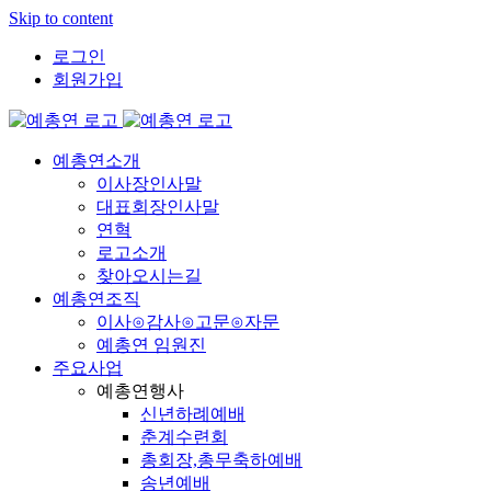
Skip to content
로그인
회원가입
예총연소개
이사장인사말
대표회장인사말
연혁
로고소개
찾아오시는길
예총연조직
이사⊙감사⊙고문⊙자문
예총연 임원진
주요사업
예총연행사
신년하례예배
춘계수련회
총회장,총무축하예배
송년예배