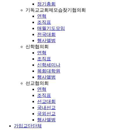
정기총회
기독교교회제모습찾기협의회
연혁
조직표
매월기도모임
전국대회
행사앨범
신학협의회
연혁
조직표
신학세미나
목회대학원
행사앨범
선교협의회
연혁
조직표
선교대회
국내선교
국외선교
행사앨범
가입교단단체