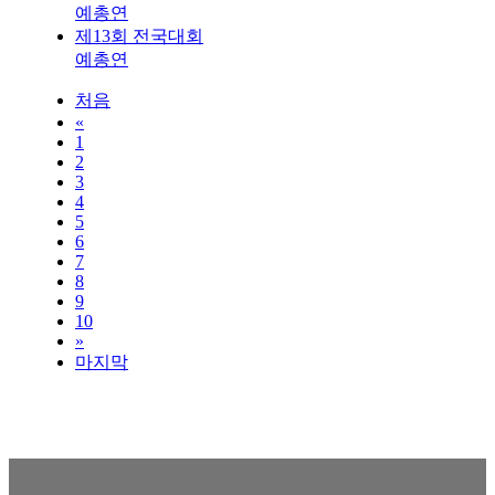
예총연
제13회 전국대회
예총연
처음
«
1
2
3
4
5
6
7
8
9
10
»
마지막