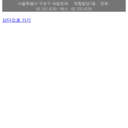
서울특별시 구로구 새말로48. 재협빌딩5층 전화 :
02.332.4530 / 팩스 : 02.332.4529
상단으로 가기