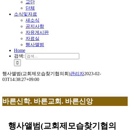
교단
단체
소식및자료
새소식
공지사항
자유게시판
자료실
행사앨범
Home
검색:
행사앨범(교회제모습찾기협의회)
관리자
2023-02-
03T14:38:27+09:00
바른신학. 바른교회. 바른신앙
행사앨범(교회제모습찾기협의