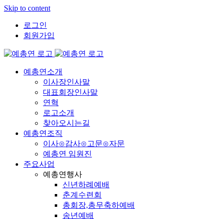
Skip to content
로그인
회원가입
예총연소개
이사장인사말
대표회장인사말
연혁
로고소개
찾아오시는길
예총연조직
이사⊙감사⊙고문⊙자문
예총연 임원진
주요사업
예총연행사
신년하례예배
춘계수련회
총회장,총무축하예배
송년예배