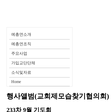
예총연소개
예총연조직
주요사업
가입교단단체
소식및자료
Home
행사앨범(교회제모습찾기협의회)
233차 9월 기도회