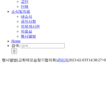
교단
단체
소식및자료
새소식
공지사항
자유게시판
자료실
행사앨범
Home
검색:
행사앨범(교회제모습찾기협의회)
관리자
2023-02-03T14:38:27+0
바른신학. 바른교회. 바른신앙