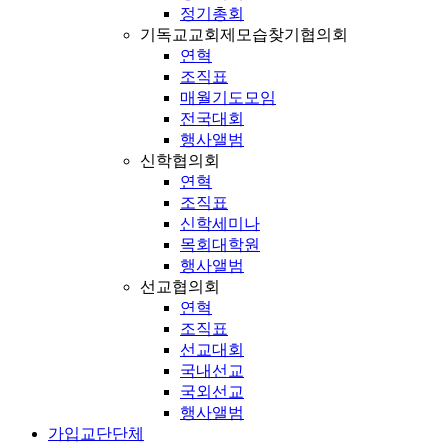
정기총회
기독교교회제모습찾기협의회
연혁
조직표
매월기도모임
전국대회
행사앨범
신학협의회
연혁
조직표
신학세미나
목회대학원
행사앨범
선교협의회
연혁
조직표
선교대회
국내선교
국외선교
행사앨범
가입교단단체