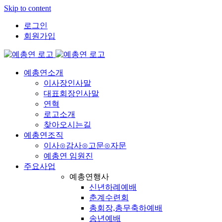
Skip to content
로그인
회원가입
예총연소개
이사장인사말
대표회장인사말
연혁
로고소개
찾아오시는길
예총연조직
이사⊙감사⊙고문⊙자문
예총연 임원진
주요사업
예총연행사
신년하례예배
춘계수련회
총회장,총무축하예배
송년예배