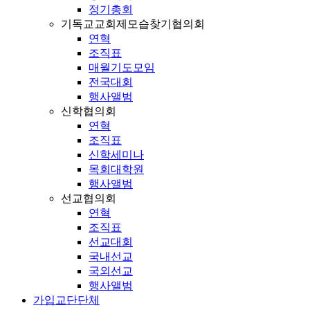
정기총회
기독교교회제모습찾기협의회
연혁
조직표
매월기도모임
전국대회
행사앨범
신학협의회
연혁
조직표
신학세미나
목회대학원
행사앨범
선교협의회
연혁
조직표
선교대회
국내선교
국외선교
행사앨범
가입교단단체