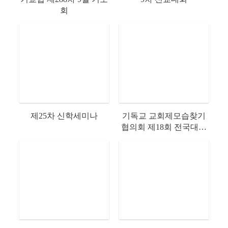
회
제25차 신학세미나
기독교 교회제모습찾기
협의회 제18회 전국대회
(예총연 강당)