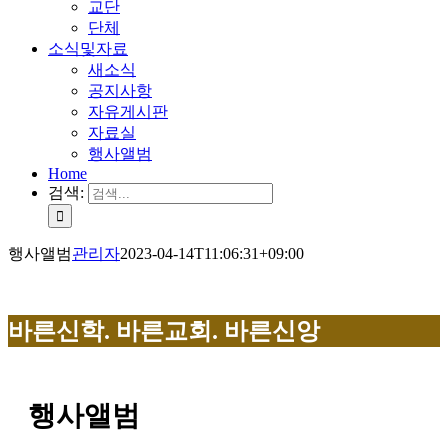
교단
단체
소식및자료
새소식
공지사항
자유게시판
자료실
행사앨범
Home
검색:
행사앨범
관리자
2023-04-14T11:06:31+09:00
바른신학. 바른교회. 바른신앙
행사앨범