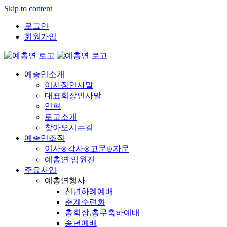
Skip to content
로그인
회원가입
예총연소개
이사장인사말
대표회장인사말
연혁
로고소개
찾아오시는길
예총연조직
이사⊙감사⊙고문⊙자문
예총연 임원진
주요사업
예총연행사
신년하례예배
춘계수련회
총회장,총무축하예배
송년예배