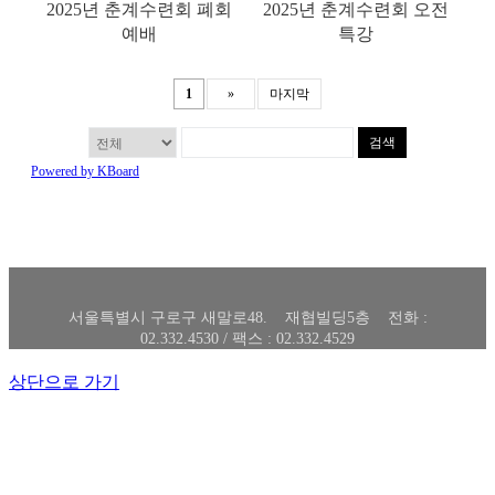
2025년 춘계수련회 폐회
2025년 춘계수련회 오전
예배
특강
1
»
마지막
검색
Powered by KBoard
서울특별시 구로구 새말로48. 재협빌딩5층 전화 :
02.332.4530 / 팩스 : 02.332.4529
상단으로 가기